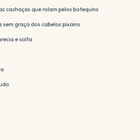
as cachaças que rolam pelos botequins
s sem graça dos cabelos pixains
recia e solta
ia
tudo