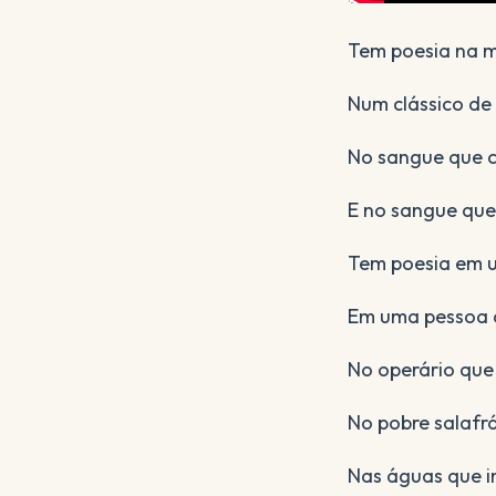
Tem poesia na m
Num clássico de
No sangue que co
E no sangue que 
Tem poesia em u
Em uma pessoa q
No operário que 
No pobre salafr
Nas águas que i