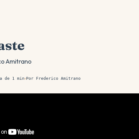
aste
co Amitrano
a de 1 min
Por Frederico Amitrano
●